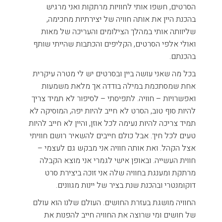
הסרטים, חשפו אותי לחוויות מרתקות ואני מרגיש
בהכנת היין את אותה חוויה של יצירתיות מחכימה,
שליוותה אותי במהלך הצילומים והעריכה של מאות
ואולי אלפי הסרטים, הקליפים והכתבות שהייתי שותף
בהכנתם.
בכל מה שאני עושה ביין ובסרטים יש לי מטרה עיקרית
אחת שמסתכמת במילה בודדה אך מלאת משמעות
ואפשרויות – חוויה. לתפיסתי – לסיפור לא תמיד צריך
להיות סוף טוב, הסרט לא חייב להיות יפה, המוסיקה לא
תמיד צריכה להיות נעימה לכל אוזן, והיין לא חייב להיות
טעים לכל חיך. אבל כולם חייבים להשאיר רושם חוויתי
אצל הקהל. ואת אותה חוויה אני מבקש גם לעצמי –
חווית העשייה. ובאופן אישי לגמרי אני מוצא הקבלה
מרתקת ומענגת בחוויה שלה אני זוכה ביצירת סרט
דוקומנטרי ובהכנת שנת בציר של יינות מגוונים.
החוויה מושגת בעזרת החושים. העולם שלנו הוא עולם
של חושים ומי שרוצה את החוויה חייב להפנות את