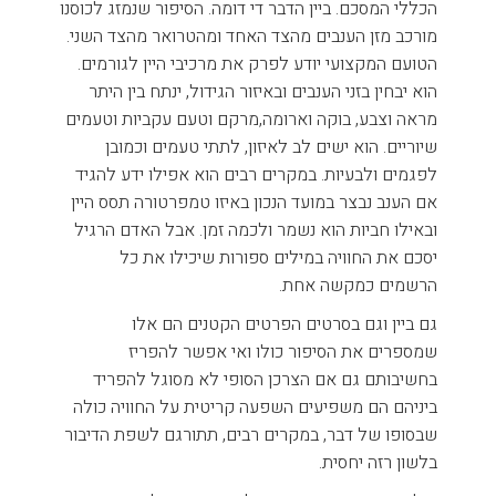
הכללי המסכם. ביין הדבר די דומה. הסיפור שנמזג לכוסנו
מורכב מזן הענבים מהצד האחד ומהטרואר מהצד השני.
הטועם המקצועי יודע לפרק את מרכיבי היין לגורמים.
הוא יבחין בזני הענבים ובאיזור הגידול, ינתח בין היתר
מראה וצבע, בוקה וארומה,מרקם וטעם עקביות וטעמים
שיוריים. הוא ישים לב לאיזון, לתתי טעמים וכמובן
לפגמים ולבעיות. במקרים רבים הוא אפילו ידע להגיד
אם הענב נבצר במועד הנכון באיזו טמפרטורה תסס היין
ובאילו חביות הוא נשמר ולכמה זמן. אבל האדם הרגיל
יסכם את החוויה במילים ספורות שיכילו את כל
הרשמים כמקשה אחת.
גם ביין וגם בסרטים הפרטים הקטנים הם אלו
שמספרים את הסיפור כולו ואי אפשר להפריז
בחשיבותם גם אם הצרכן הסופי לא מסוגל להפריד
ביניהם הם משפיעים השפעה קריטית על החוויה כולה
שבסופו של דבר, במקרים רבים, תתורגם לשפת הדיבור
בלשון רזה יחסית.