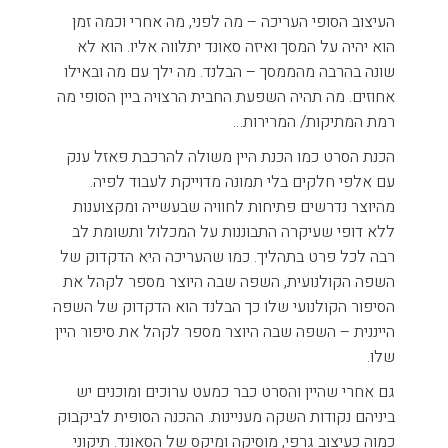
העיצוב הסופי העריכה – מה לפני, מה אחרי וכמה זמן
הוא יהיה על המסך ואיזה סאונד יתלווה אליו. הוא לא
שונה בהרבה מהממסך – הבלנד. מה ילך עם מה ובאילו
אחוזים. מה תהיה השפעת החבית הרצויה ביין הסופי מה
רמת המתיקות/ המרירות…
הכנת הסרט כמו הכנת היין משולה להרכבת פאזל ענק
עם אלפי חלקים בלי תמונה מדוייקת לעבוד לפיה.
מהיוצר נדרשים פתיחות לחוויה שבעשייה ומקצוענות
ללא דופי שעיקרה התבוננות על המכלול ותשומת לב
רבה לכל פרט בתהליך. כמו שהעריכה היא הדקדוק של
השפה הקולנועית, השפה שבה היוצר מספר לקהל את
הסיפור הקולנועי שלו כך הבלנד הוא הדקדוק של השפה
הייננית – השפה שבה היוצר מספר לקהל את סיפור היין
שלו.
גם אחרי שהיין והסרט כבר כמעט ערוכים ומוכנים יש
ביניהם נקודות השקה מעניינות. ההכנה הסופית לביקבוק
כמוה כעיצוב גרפי, מוסיקה ומיקס של הסאונד. תיקוני