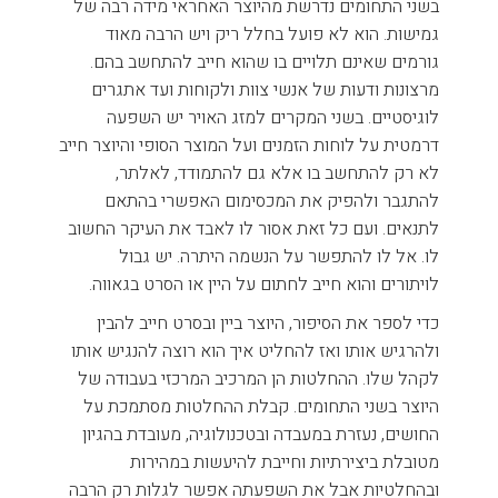
בשני התחומים נדרשת מהיוצר האחראי מידה רבה של
גמישות. הוא לא פועל בחלל ריק ויש הרבה מאוד
גורמים שאינם תלויים בו שהוא חייב להתחשב בהם.
מרצונות ודעות של אנשי צוות ולקוחות ועד אתגרים
לוגיסטיים. בשני המקרים למזג האויר יש השפעה
דרמטית על לוחות הזמנים ועל המוצר הסופי והיוצר חייב
לא רק להתחשב בו אלא גם להתמודד, לאלתר,
להתגבר ולהפיק את המכסימום האפשרי בהתאם
לתנאים. ועם כל זאת אסור לו לאבד את העיקר החשוב
לו. אל לו להתפשר על הנשמה היתרה. יש גבול
לויתורים והוא חייב לחתום על היין או הסרט בגאווה.
כדי לספר את הסיפור, היוצר ביין ובסרט חייב להבין
ולהרגיש אותו ואז להחליט איך הוא רוצה להנגיש אותו
לקהל שלו. ההחלטות הן המרכיב המרכזי בעבודה של
היוצר בשני התחומים. קבלת ההחלטות מסתמכת על
החושים, נעזרת במעבדה ובטכנולוגיה, מעובדת בהגיון
מטובלת ביצירתיות וחייבת להיעשות במהירות
ובהחלטיות אבל את השפעתה אפשר לגלות רק הרבה