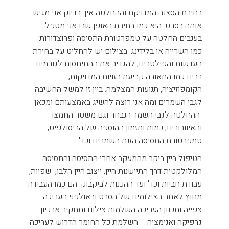
בחירת הסצנה המדויקת וההחלטה איך בדיוק אני מגיש
אותה בסרט. היא כמו בחירת האופן שבו אני מטפל
בענבים החלטה על טמפרטורת התסיסה ופרוצדורות
כמו השרייה או בלידינג. בצילום יש להחליט על בחירת
העדשות והפילטרים, להגדיר את ההתיחסות לגורמים
רבים כמו התאורה קביעת הזויות המדויקות,
הקומפוזיציה, תנועות המצלמה. ביין זו למשל החשיבה
לגבי השמרים ומה אני רוצה להשיג באמצעותם ומכאן
ההחלטה לגבי השמר הנבחר וגם משטר החמצן
והאיוורורים, כמות ותזמון ההוספה של הביסולפיט,
טמפרטורת התסיסה הזנת השמרים וכד'.
הטיפול ביין ביקב מהמעקב אחרי התסיסה והתסיסה
המלולקטית דרך התיישנות היין, ייצוב היין הלבן, שפיות,
עבודת חביות וכד' ועד ההכנות לביקבוק. הם כמו העבודה
מחוץ לאתר הצילומים של הסרט ובאולפני העריכה.
צפייה ותכנון העריכה השלמות צילום ותחקיר ארכיון.
גרפיקה ואנימציה – השלמת כל החומר הדרוש לעריכה.