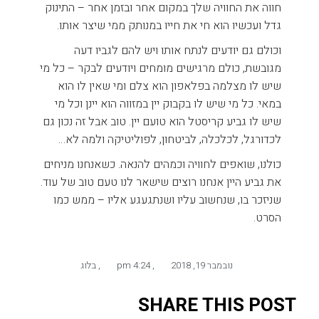
חווה את החוויה שלך במקום אחר ובזמן אחר – התינוק
גדל ועכשיו הוא חי את חייו במנותק ממי שיצר אותו.
וכולם גם יודעים לנתח אותו ויש להם לגביו דעה
מגובשת, כולם מרגישים מומחים ויודעים לבקר – כל מי
שיש לו מצלמה בפלאפון הוא צלם ומי שאין לו הוא
במאי. כל מי שיש לו בקבוק יין במזווה הוא יינן וכל מי
שיש לו גביע קריסטל הוא טועם יין. טוב אבל זה נכון גם
לכדורגל, לכלכלה, לביטחון, לפוליטיקה ולמה לא…
כולנו, שואפים לחוויה וכמהים להנאה. כשאנחנו מניחים
את גביע היין אנחנו רוצים שישאר לנו טעם טוב של עוד.
שניזכר בו, שנחשוב עליו ושנתגעגע אליו – ממש כמו
הסרט.
נובמבר 19, 2018
,
4:24 pm
,
בלוג
SHARE THIS POST