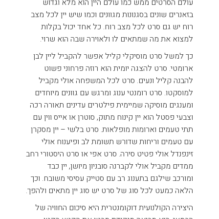
עולם הסרטים ממש כמו עולם היין הוא מלא וגדוש
בזאנרים שונים בסגנונות מגוונים וכמו שיש יין לכל מצב
רוח יש גם סרט לכל מצב רוח. כל אחד יכול בקלות
למצוא את מה שמתאים לו ולאוירה שבה הוא שרוי.
כך למשל סרט מוסיקלי קליל אפשר להקביל ליין לבן
ארומטי. סרט להצגה יומית הוא רוזה פרחוני פשוט
להבנה קליל ונעים. סרט לכל המשפחה אולי מקביל
למוסקטו. סרט רומנטי ענוג ומרגש עם גוונים מיוחדים
ומענגים מוסיקה שמיימית פילטרים עדינים תאורה רכה
וצבעי פסטל הוא יין קינוח מתוק, סוטרן או אייס ווין עם
תתי טעמים וארומות מופלאות. סרט בלשי – יין מסקרן
עם טעמים וריחות שדורש תשומת לב ופיענוח אולי
זינפנדל אולי פטיט סירה. סרט אפי או סרט היסטורי רחב
ממדים מקביל אולי לקברנה סובניון מיושן, יין כבד
ומורכב שילגם בתענוג רב עם סטייק עסיסי משובח. וכך
הלאה כמעט לכל סוג של סרט יש סוג יין מתאים ולהפך.
היצירה הקולנועית דוקומנטרית היא סיכום החוויה של