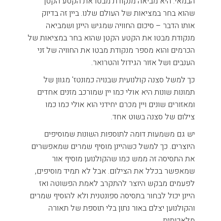
הבמאי. היא מביאה מנקודת מבטו את הקטע הקטן
שהוא בחר במציאות של העולם שלנו. ביין זה בדיוק
אותו הדבר – סיכום החוויה שמגיש היינן ושמביאה
מנקודת מבטו את הקטע הקטן שהוא בחר במציאות של
הכרמים והוא מספר מנקודת מבטו את החוויה של זני
הענבים ושל אזור הגידול והטרואר.
כך למשל סצנה קולנועית שבנויה כמונטז' מגוון של
תמונות שונות היא אולי כמו יין שמורכב מזנים אחדים
ומאזורים שונים ויין מכרם יחידני הוא אולי כמו כמו
צילום של סצנה בשוט אחד.
יש גם משמעות דומה לתוספות השונות שמוסיפים
היוצרים. כך למשל כשהיינן מוסיף שמרים שמאפשרים
את התסיסה זה ממש כמו שהקולנוען מוסיף אור
שמאפשר בכלל את הצילום. אבל לא תמיד מוסיפים,
לפעמים מבקש היוצר להתקרב לאמת הפשוטה ואז
היינן יכול לבחור בתסיסה ספונטנית ולא להוסיף שמרים
והקולנוען יצלם באור נתון בלי תוספת של תאורה
מלאכותית.