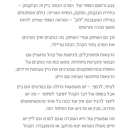
צבע ורושם הסופי של הסרט הגמור ביין זה הביקבוק –
בחירת הבקבוק, הפקק, התוית האריזה. כולם מסתכמים
במילה המעצבנת "לוק" – המראה הסופי שחייב להיות
מושך מגרה ומרשים.
וכך גם השיווק ועזרי השיווק. מה כותבים ואיך מציגים
את הסרט בפני הקהל, הכנת טריילר,
הרצאות ופסטיבלים, פגישות של קהל מתעניין עם
הבמאי והקרנות מיוחדות. ממש כמו מה כותבים על
התווית ובפרוספקטים שמציגים את היין טעימות וירידים,
הרצאות ומיפגשי טעימה עם היינן.
לציוד, לכסף, – יש משמעות גדולה גם בסרטים וגם ביין
אבל בסופו של דבר הקהל יתחבר לסיפור – מה יש
ליוצר להגיד וגם איך ועד כמה כל אחד מהמשתמשים
מזדהה, מבין או מרגיש את הסיפור הזה.
מה שמעניין עוד היא העובדה שגם לסרט וגם ליין יש
חיים משלו כשהוא יצא מהיקב או מהמעבדה. הקהל