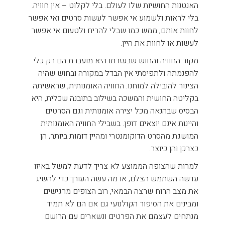
האנטנות החושיות שלו לעולם. בלי לקלוט – אין חוויה.
בלי לראות ולשמוע אי אפשר לעשות סרטים ואי אפשר
לחוות אותם, ממש כמו שבלי להריח ולטעום אי אפשר
לעשות או לחוות את היין.
מקור החוויה והחוש שבעזרתו היא מועברת הם רק כלי
להפנמתה ולתפיסתי אין הבדל במקורה ובחוש שהיה
הצינור להובילה למוחנו. החוויה האומנותית, שראשיתה
בקליטה החושית והמשכה בשילוב בתובנה שכלית, היא
הבסיס שבהנאה מכל יצירה אומנותית וגם הסרטים
והיינות אינם יוצאים דופן. בשבילי החוויה האומנותית
המושגת מהסרט הדוקומנטרי ומהיין דומות ביותר, הן
כצרכן והן כיוצר.
למרות שהצופה הממוצע לא צריך לדעת למשל באיזו
עדשה השתמש הצלם, או מה עשה העורך כדי להשיג
את מצב הרוח שרצה הבמאי, רוב הצופים מרגישים
ומבינים את הסיפור הקולנועי גם אם הם לא תמיד
מנתחים לעצמם את הפרטים ונשארים עם הרושם