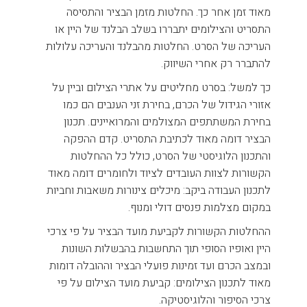
מאוד זמן אחר כך. החלטות מזמן הבציר והתסיסה
התסריט והצילומים יתבררו בשלב הבלנד של היין או
העריכה של הסרט. החלטות מהבלנד והעריכה עלולות
להתברר רק אחרי השיווק.
כך למשל: בסרט מחליטים על אתרי הצילום וביין על
אזורי הגידול של הכרם, בחירת זני הענבים הם כמו
בחירת המשתתפים המצולמים והמרואיינים. תכנון
הבציר דומה מאוד לכתיבת התסריט. קדם ההפקה
והתכנון הלוגיסטי של הסרט, כולל כל ההחלטות
הקשורות לצוות העובדים לציוד ולחומרים דומה מאוד
לתכנון העבודה ביקב: מיכלים צינורות משאבות וחביות
במקום מצלמות פנסים דולי ומנוף.
ההחלטות הקשורות לקביעת מועד הבציר על פי צרכי
היין ואופיו הסופי תוך התחשבות בהבשלות השונות
ובמצב הכרם ועד זמינות פועלי הבציר וההובלה דומות
מאוד לתכנון הצילומים: קביעת מועד הצילום על פי
צרכי הסיפור והלוגיסטיקה.