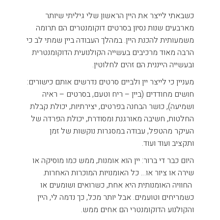
כשבאתי לייצר את היין הראשון שלי גיליתי שיותר
מארבעים שנות נסיון בסרטים דוקומנטרים הם תרומה
משמעותית להכנת היין. במהלך העבודה ביין שמתי לב כי
הרבה מאוד מרכיבים בעשייה הקולנועית הדוקומנטרית
ובעשייה הייננית הם זהים לחלוטין.
מעניין כי לייצר יין ולביים סרטים נדרשים אותם כישורים:
חושים מחודדים (ביין – ריח וטעם, בסרטים – ראיה
ושמיעה), כושר הבחנה בפרטים, יצירתיות, יכולת קבלת
החלטות, חשיבה מאורגנת ומסודרת, יכולת הפרדה של
העיקר מהטפל, עבודה במסגרות נוקשות של זמן
ותקציב ועוד ועוד.
היום כבר די ברור: יין הוא אומנות, ממש כמו מוסיקה או
שירה או ציור או… כל האומנויות המוכרות האחרות.
החוויה האומנותית היא אחת, כשרואים ושומעים או
כשמריחים וטועמים. אבל יותר מכל, כך נדמה לי, היין
והקולנוע הדוקומנטרי הם אחים ממש.